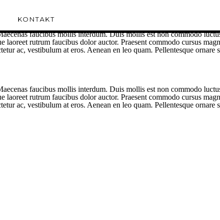
KONTAKT
aecenas faucibus mollis interdum. Duis mollis est non commodo luctus, ni
ugue laoreet rutrum faucibus dolor auctor. Praesent commodo cursus magna,
sectetur ac, vestibulum at eros. Aenean en leo quam. Pellentesque ornar
aecenas faucibus mollis interdum. Duis mollis est non commodo luctus, ni
ugue laoreet rutrum faucibus dolor auctor. Praesent commodo cursus magna,
sectetur ac, vestibulum at eros. Aenean en leo quam. Pellentesque ornar