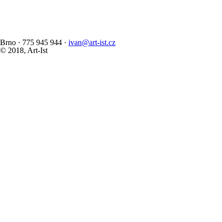
Brno
·
775 945 944
·
ivan@art-ist.cz
© 2018, Art-Ist