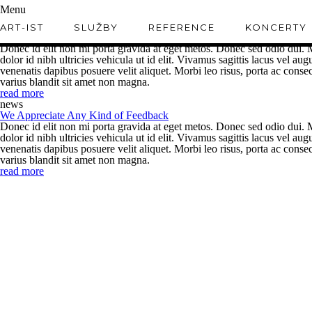
Menu
news
ART-IST
SLUŽBY
REFERENCE
KONCERTY
This Could be Some Awesome Quote
Donec id elit non mi porta gravida at eget metos. Donec sed odio dui. M
dolor id nibh ultricies vehicula ut id elit. Vivamus sagittis lacus vel a
venenatis dapibus posuere velit aliquet. Morbi leo risus, porta ac con
varius blandit sit amet non magna.
read more
news
We Appreciate Any Kind of Feedback
Donec id elit non mi porta gravida at eget metos. Donec sed odio dui. M
dolor id nibh ultricies vehicula ut id elit. Vivamus sagittis lacus vel a
venenatis dapibus posuere velit aliquet. Morbi leo risus, porta ac con
varius blandit sit amet non magna.
read more