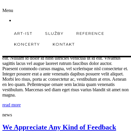
Menu
news
This Could be Some Awesome Quote
ART-IST
SLUŽBY
REFERENCE
Donec id elit non mi porta gravida at eget metos. Donec sed odio
KONCERTY
KONTAKT
dui. Maecenas faucibus mollis interdum. Duis mollis est non
commodo luctus, nisi erat porttitor ligula, eget lacinia odio sem nec
elit. Nullam id dolor id nibh ultricies vehicula ut id elit. Vivamus
sagittis lacus vel augue laoreet rutrum faucibus dolor auctor.
Praesent commodo cursus magna, vel scelerisque nisl consectetur et.
Integer posuere erat a ante venenatis dapibus posuere velit aliquet.
Morbi leo risus, porta ac consectetur ac, vestibulum at eros. Aenean
en leo quam. Pellentesque ornare sem lacinia quam venenatis
vestibulum. Maecenas sed diam eget risus varius blandit sit amet non
magna.
read more
news
We Appreciate Any Kind of Feedback